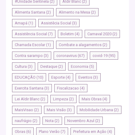
#Unidade Sentinela
(2)
Aldir Blanc
(2)
Alimenta Santana
(2)
Alimento na Mesa
(2)
Amapá
(1)
Assistêcia Social
(3)
Assistência Social
(7)
Boletim
(4)
Carnaval 2020
(2)
Chamada Escolar
(1)
Combate a alagamentos
(2)
Contra sarampo
(3)
coronavirus
(67)
covid-19
(95)
Cultura
(3)
Destaque
(2)
Economia
(5)
EDUCAÇÃO
(10)
Esporte
(4)
Eventos
(3)
Exercita Santana
(3)
Fiscalizacao
(4)
Lei Aldir Blanc
(2)
Limpeza
(2)
Mais Obras
(4)
MaisVisao
(2)
Mais Visão
(3)
Mobilidade Urbana
(2)
naufrágio
(2)
Nota
(2)
Novembro Azul
(2)
Obras
(6)
Plano Verão
(7)
Prefeitura em Ação
(4)