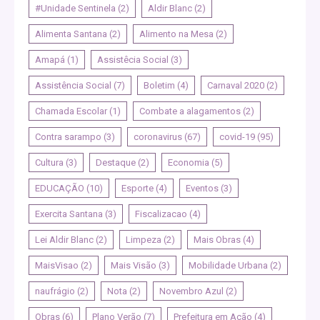
#Unidade Sentinela
(2)
Aldir Blanc
(2)
Alimenta Santana
(2)
Alimento na Mesa
(2)
Amapá
(1)
Assistêcia Social
(3)
Assistência Social
(7)
Boletim
(4)
Carnaval 2020
(2)
Chamada Escolar
(1)
Combate a alagamentos
(2)
Contra sarampo
(3)
coronavirus
(67)
covid-19
(95)
Cultura
(3)
Destaque
(2)
Economia
(5)
EDUCAÇÃO
(10)
Esporte
(4)
Eventos
(3)
Exercita Santana
(3)
Fiscalizacao
(4)
Lei Aldir Blanc
(2)
Limpeza
(2)
Mais Obras
(4)
MaisVisao
(2)
Mais Visão
(3)
Mobilidade Urbana
(2)
naufrágio
(2)
Nota
(2)
Novembro Azul
(2)
Obras
(6)
Plano Verão
(7)
Prefeitura em Ação
(4)