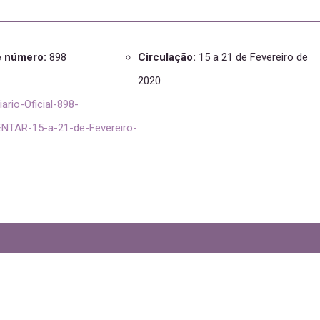
e número:
898
Circulação:
15 a 21 de Fevereiro de
2020
iario-Oficial-898-
TAR-15-a-21-de-Fevereiro-