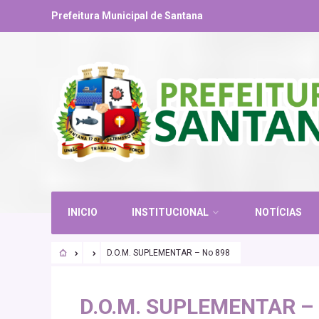
Prefeitura Municipal de Santana
INICIO
INSTITUCIONAL
NOTÍCIAS
D.O.M. SUPLEMENTAR – No 898
D.O.M. SUPLEMENTAR – 