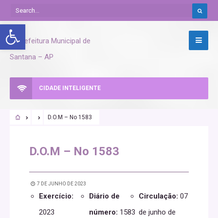
Abrir a barra de ferramentas
CIDADE INTELIGENTE
D.O.M – No 1583
D.O.M – No 1583
7 DE JUNHO DE 2023
Exercício:
Diário de
Circulação:
07
2023
número:
1583
de junho de