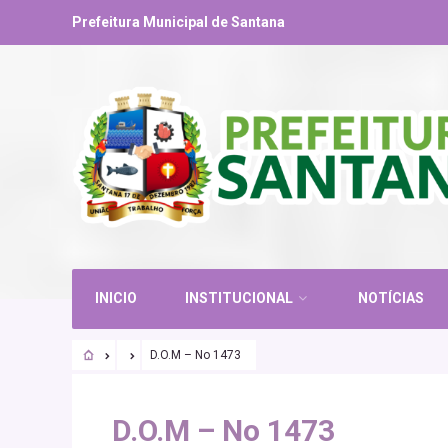
Prefeitura Municipal de Santana
INICIO
INSTITUCIONAL
NOTÍCIAS
D.O.M – No 1473
D.O.M – No 1473