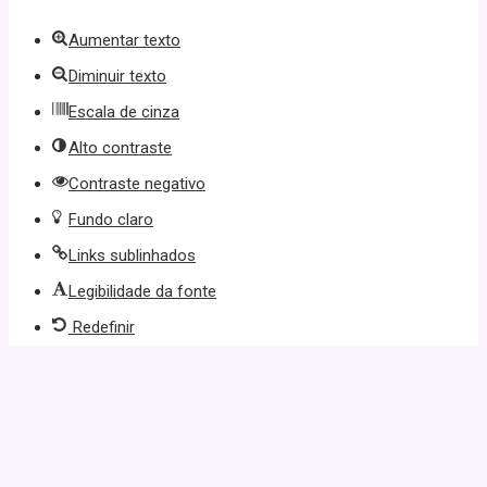
Aumentar texto
Diminuir texto
Escala de cinza
Alto contraste
Contraste negativo
Fundo claro
Links sublinhados
Legibilidade da fonte
Redefinir
e git
buraya tıkla
link
website
click here
hoşgeldin bonusu
free spin |