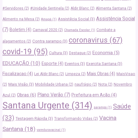
#Servidores
(2)
#Unidade Sentinela
(2)
Aldir Blanc
(2)
Alimenta Santana
(2)
Assistência Social
Assistêcia Social
(3)
Alimento na Mesa
(2)
Amapá
(1)
(7)
Boletim
(4)
Carnaval 2020
(2)
Combate a
Chamada Escolar
(1)
coronavirus
(67)
Contra sarampo
(3)
alagamentos
(2)
covid-19
(95)
Economia
(5)
Cultura
(3)
Destaque
(2)
EDUCAÇÃO
(10)
Esporte
(4)
Eventos
(3)
Exercita Santana
(3)
Fiscalizacao
(4)
Mais Obras
(4)
Lei Aldir Blanc
(2)
Limpeza
(2)
MaisVisao
Mais Visão
(3)
(2)
Mobilidade Urbana
(2)
naufrágio
(2)
Nota
(2)
Novembro
Plano Verão
(7)
Obras
(6)
Prefeitura em Ação
(4)
Azul
(2)
Santana Urgente
(314)
Saúde
sarampo
(1)
(33)
Vacina
Testagem Rápida
(3)
Transformando Vidas
(2)
Santana
(18)
vareduravacinal
(1)