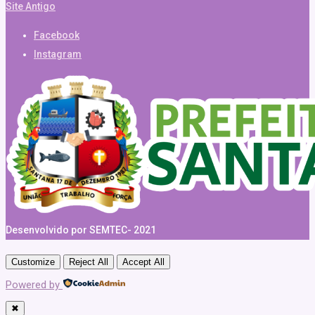
Site Antigo
Facebook
Instagram
Desenvolvido por SEMTEC- 2021
Customize
Reject All
Accept All
Powered by
✖