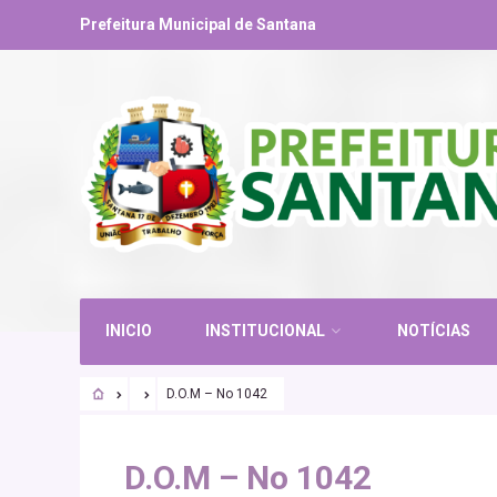
Prefeitura Municipal de Santana
INICIO
INSTITUCIONAL
NOTÍCIAS
D.O.M – No 1042
D.O.M – No 1042