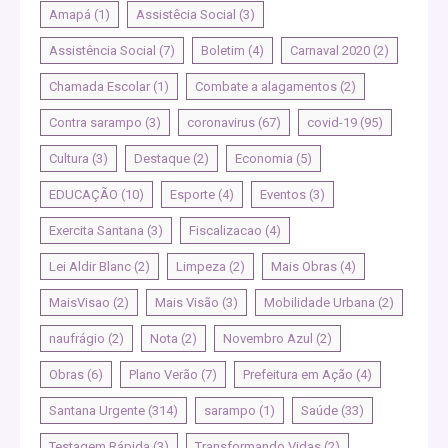
Amapá
(1)
Assistêcia Social
(3)
Assistência Social
(7)
Boletim
(4)
Carnaval 2020
(2)
Chamada Escolar
(1)
Combate a alagamentos
(2)
Contra sarampo
(3)
coronavirus
(67)
covid-19
(95)
Cultura
(3)
Destaque
(2)
Economia
(5)
EDUCAÇÃO
(10)
Esporte
(4)
Eventos
(3)
Exercita Santana
(3)
Fiscalizacao
(4)
Lei Aldir Blanc
(2)
Limpeza
(2)
Mais Obras
(4)
MaisVisao
(2)
Mais Visão
(3)
Mobilidade Urbana
(2)
naufrágio
(2)
Nota
(2)
Novembro Azul
(2)
Obras
(6)
Plano Verão
(7)
Prefeitura em Ação
(4)
Santana Urgente
(314)
sarampo
(1)
Saúde
(33)
Testagem Rápida
(3)
Transformando Vidas
(2)