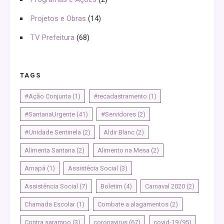
Projetos e Obras
(14)
TV Prefeitura
(68)
TAGS
#Ação Conjunta
(1)
#recadastramento
(1)
#SantanaUrgente
(41)
#Servidores
(2)
#Unidade Sentinela
(2)
Aldir Blanc
(2)
Alimenta Santana
(2)
Alimento na Mesa
(2)
Amapá
(1)
Assistêcia Social
(3)
Assistência Social
(7)
Boletim
(4)
Carnaval 2020
(2)
Chamada Escolar
(1)
Combate a alagamentos
(2)
Contra sarampo
(3)
coronavirus
(67)
covid-19
(95)