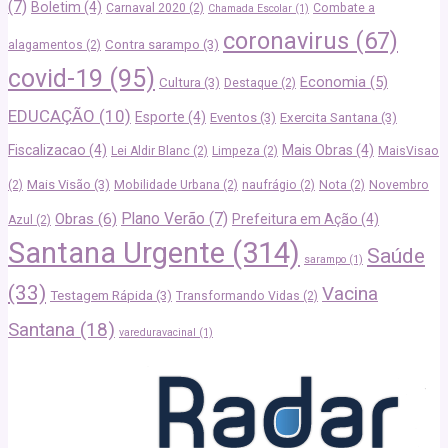
(7)
Boletim
(4)
Carnaval 2020
(2)
Combate a
Chamada Escolar
(1)
coronavirus
(67)
Contra sarampo
(3)
alagamentos
(2)
covid-19
(95)
Economia
(5)
Cultura
(3)
Destaque
(2)
EDUCAÇÃO
(10)
Esporte
(4)
Eventos
(3)
Exercita Santana
(3)
Fiscalizacao
(4)
Mais Obras
(4)
Lei Aldir Blanc
(2)
Limpeza
(2)
MaisVisao
Mais Visão
(3)
(2)
Mobilidade Urbana
(2)
naufrágio
(2)
Nota
(2)
Novembro
Plano Verão
(7)
Obras
(6)
Prefeitura em Ação
(4)
Azul
(2)
Santana Urgente
(314)
Saúde
sarampo
(1)
(33)
Vacina
Testagem Rápida
(3)
Transformando Vidas
(2)
Santana
(18)
vareduravacinal
(1)