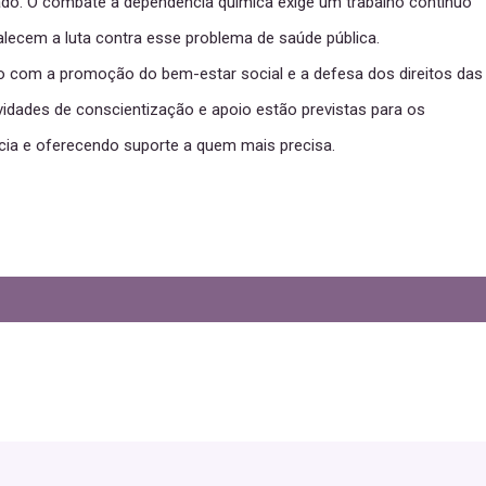
o. O combate à dependência química exige um trabalho contínuo
lecem a luta contra esse problema de saúde pública.
o com a promoção do bem-estar social e a defesa dos direitos das
vidades de conscientização e apoio estão previstas para os
cia e oferecendo suporte a quem mais precisa.