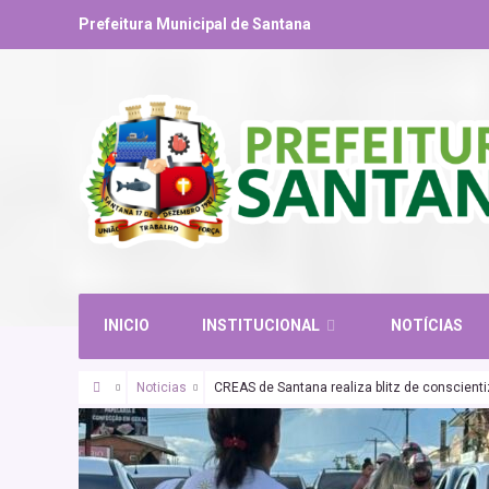
Prefeitura Municipal de Santana
INICIO
INSTITUCIONAL
NOTÍCIAS
Noticias
CREAS de Santana realiza blitz de conscient