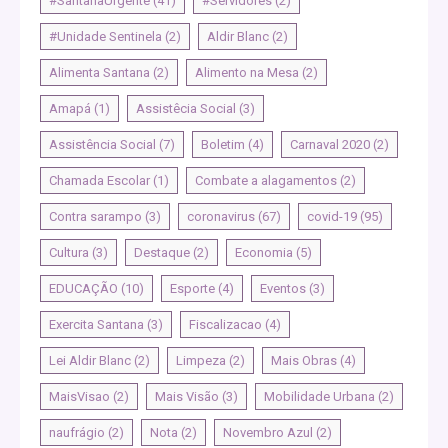
#SantanaUrgente
(41)
#Servidores
(2)
#Unidade Sentinela
(2)
Aldir Blanc
(2)
Alimenta Santana
(2)
Alimento na Mesa
(2)
Amapá
(1)
Assistêcia Social
(3)
Assistência Social
(7)
Boletim
(4)
Carnaval 2020
(2)
Chamada Escolar
(1)
Combate a alagamentos
(2)
Contra sarampo
(3)
coronavirus
(67)
covid-19
(95)
Cultura
(3)
Destaque
(2)
Economia
(5)
EDUCAÇÃO
(10)
Esporte
(4)
Eventos
(3)
Exercita Santana
(3)
Fiscalizacao
(4)
Lei Aldir Blanc
(2)
Limpeza
(2)
Mais Obras
(4)
MaisVisao
(2)
Mais Visão
(3)
Mobilidade Urbana
(2)
naufrágio
(2)
Nota
(2)
Novembro Azul
(2)