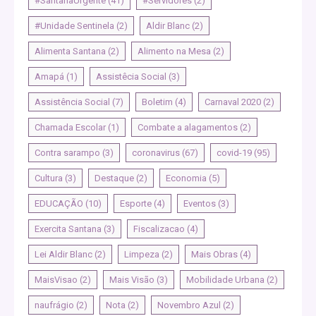
#SantanaUrgente
(41)
#Servidores
(2)
#Unidade Sentinela
(2)
Aldir Blanc
(2)
Alimenta Santana
(2)
Alimento na Mesa
(2)
Amapá
(1)
Assistêcia Social
(3)
Assistência Social
(7)
Boletim
(4)
Carnaval 2020
(2)
Chamada Escolar
(1)
Combate a alagamentos
(2)
Contra sarampo
(3)
coronavirus
(67)
covid-19
(95)
Cultura
(3)
Destaque
(2)
Economia
(5)
EDUCAÇÃO
(10)
Esporte
(4)
Eventos
(3)
Exercita Santana
(3)
Fiscalizacao
(4)
Lei Aldir Blanc
(2)
Limpeza
(2)
Mais Obras
(4)
MaisVisao
(2)
Mais Visão
(3)
Mobilidade Urbana
(2)
naufrágio
(2)
Nota
(2)
Novembro Azul
(2)