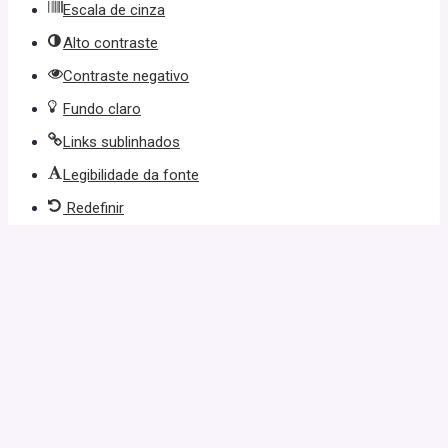
Escala de cinza
Alto contraste
Contraste negativo
Fundo claro
Links sublinhados
Legibilidade da fonte
Redefinir
iş
starzbet giriş
starzbet
starzbet güncel giriş
starzbet giriş
starzbet