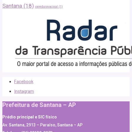
Santana
(18)
vareduravacinal
(1)
Facebook
Instagram
Prefeitura de Santana – AP
Prédio principal e SIC físico
Av. Santana, 2913 – Paraíso, Santana – AP