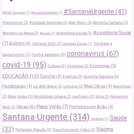
#SantanaUrgente
(41)
#Ação Conjunta
(1)
#recadastramento
(1)
#Servidores
(2)
#Unidade Sentinela
(2)
Aldir Blanc
(2)
Alimenta Santana
(2)
Assistência Social
Assistêcia Social
(3)
Alimento na Mesa
(2)
Amapá
(1)
(7)
Boletim
(4)
Carnaval 2020
(2)
Combate a
Chamada Escolar
(1)
coronavirus
(67)
Contra sarampo
(3)
alagamentos
(2)
covid-19
(95)
Economia
(5)
Cultura
(3)
Destaque
(2)
EDUCAÇÃO
(10)
Esporte
(4)
Eventos
(3)
Exercita Santana
(3)
Fiscalizacao
(4)
Mais Obras
(4)
Lei Aldir Blanc
(2)
Limpeza
(2)
MaisVisao
Mais Visão
(3)
(2)
Mobilidade Urbana
(2)
naufrágio
(2)
Nota
(2)
Novembro
Plano Verão
(7)
Obras
(6)
Prefeitura em Ação
(4)
Azul
(2)
Santana Urgente
(314)
Saúde
sarampo
(1)
(33)
Vacina
Testagem Rápida
(3)
Transformando Vidas
(2)