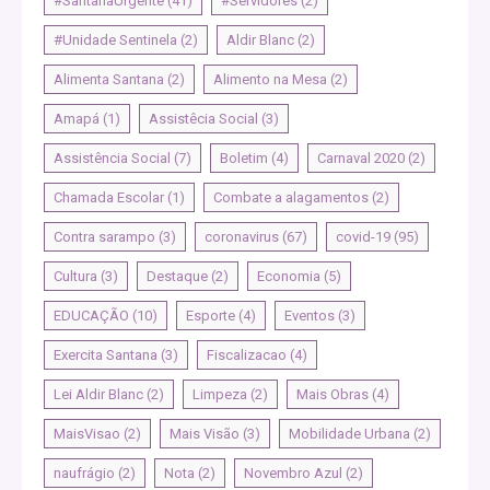
#SantanaUrgente
(41)
#Servidores
(2)
#Unidade Sentinela
(2)
Aldir Blanc
(2)
Alimenta Santana
(2)
Alimento na Mesa
(2)
Amapá
(1)
Assistêcia Social
(3)
Assistência Social
(7)
Boletim
(4)
Carnaval 2020
(2)
Chamada Escolar
(1)
Combate a alagamentos
(2)
Contra sarampo
(3)
coronavirus
(67)
covid-19
(95)
Cultura
(3)
Destaque
(2)
Economia
(5)
EDUCAÇÃO
(10)
Esporte
(4)
Eventos
(3)
Exercita Santana
(3)
Fiscalizacao
(4)
Lei Aldir Blanc
(2)
Limpeza
(2)
Mais Obras
(4)
MaisVisao
(2)
Mais Visão
(3)
Mobilidade Urbana
(2)
naufrágio
(2)
Nota
(2)
Novembro Azul
(2)