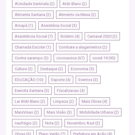
#Unidade Sentinela
(2)
Aldir Blanc
(2)
Alimenta Santana
(2)
Alimento na Mesa
(2)
Amapá
(1)
Assistêcia Social
(3)
Assistência Social
(7)
Boletim
(4)
Carnaval 2020
(2)
Chamada Escolar
(1)
Combate a alagamentos
(2)
Contra sarampo
(3)
coronavirus
(67)
covid-19
(95)
Cultura
(3)
Destaque
(2)
Economia
(5)
EDUCAÇÃO
(10)
Esporte
(4)
Eventos
(3)
Exercita Santana
(3)
Fiscalizacao
(4)
Lei Aldir Blanc
(2)
Limpeza
(2)
Mais Obras
(4)
MaisVisao
(2)
Mais Visão
(3)
Mobilidade Urbana
(2)
naufrágio
(2)
Nota
(2)
Novembro Azul
(2)
Obras
(6)
Plano Verão
(7)
Prefeitura em Ação
(4)