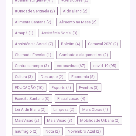
#SantanaUrgente
(41)
#Servidores
(2)
#Unidade Sentinela
(2)
Aldir Blanc
(2)
Alimenta Santana
(2)
Alimento na Mesa
(2)
Amapá
(1)
Assistêcia Social
(3)
Assistência Social
(7)
Boletim
(4)
Carnaval 2020
(2)
Chamada Escolar
(1)
Combate a alagamentos
(2)
Contra sarampo
(3)
coronavirus
(67)
covid-19
(95)
Cultura
(3)
Destaque
(2)
Economia
(5)
EDUCAÇÃO
(10)
Esporte
(4)
Eventos
(3)
Exercita Santana
(3)
Fiscalizacao
(4)
Lei Aldir Blanc
(2)
Limpeza
(2)
Mais Obras
(4)
MaisVisao
(2)
Mais Visão
(3)
Mobilidade Urbana
(2)
naufrágio
(2)
Nota
(2)
Novembro Azul
(2)