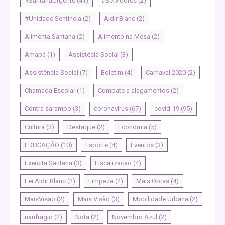
#SantanaUrgente
(41)
#Servidores
(2)
#Unidade Sentinela
(2)
Aldir Blanc
(2)
Alimenta Santana
(2)
Alimento na Mesa
(2)
Amapá
(1)
Assistêcia Social
(3)
Assistência Social
(7)
Boletim
(4)
Carnaval 2020
(2)
Chamada Escolar
(1)
Combate a alagamentos
(2)
Contra sarampo
(3)
coronavirus
(67)
covid-19
(95)
Cultura
(3)
Destaque
(2)
Economia
(5)
EDUCAÇÃO
(10)
Esporte
(4)
Eventos
(3)
Exercita Santana
(3)
Fiscalizacao
(4)
Lei Aldir Blanc
(2)
Limpeza
(2)
Mais Obras
(4)
MaisVisao
(2)
Mais Visão
(3)
Mobilidade Urbana
(2)
naufrágio
(2)
Nota
(2)
Novembro Azul
(2)