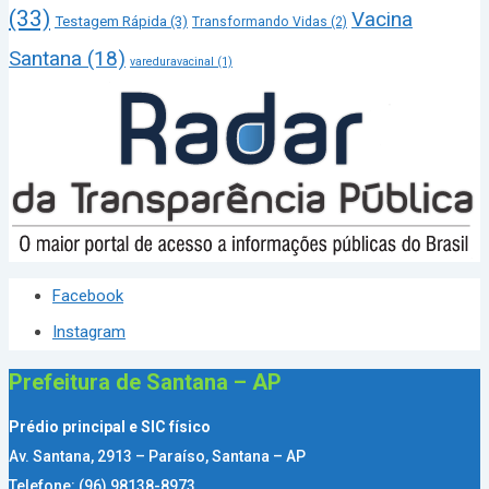
(33)
Vacina
Testagem Rápida
(3)
Transformando Vidas
(2)
Santana
(18)
vareduravacinal
(1)
Facebook
Instagram
Prefeitura de Santana – AP
Prédio principal e SIC físico
Av. Santana, 2913 – Paraíso, Santana – AP
Telefone: (96) 98138-8973