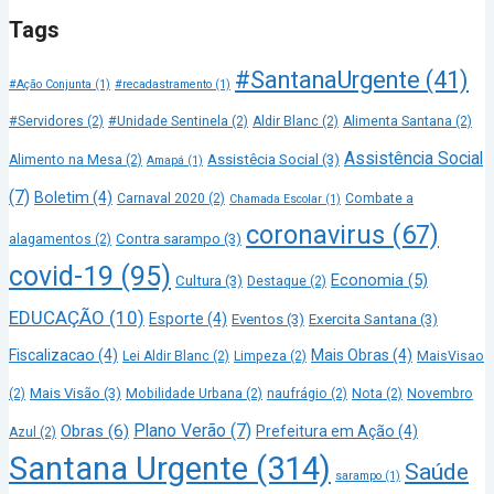
Tags
#SantanaUrgente
(41)
#Ação Conjunta
(1)
#recadastramento
(1)
#Servidores
(2)
#Unidade Sentinela
(2)
Aldir Blanc
(2)
Alimenta Santana
(2)
Assistência Social
Assistêcia Social
(3)
Alimento na Mesa
(2)
Amapá
(1)
(7)
Boletim
(4)
Carnaval 2020
(2)
Combate a
Chamada Escolar
(1)
coronavirus
(67)
Contra sarampo
(3)
alagamentos
(2)
covid-19
(95)
Economia
(5)
Cultura
(3)
Destaque
(2)
EDUCAÇÃO
(10)
Esporte
(4)
Eventos
(3)
Exercita Santana
(3)
Fiscalizacao
(4)
Mais Obras
(4)
Lei Aldir Blanc
(2)
Limpeza
(2)
MaisVisao
Mais Visão
(3)
(2)
Mobilidade Urbana
(2)
naufrágio
(2)
Nota
(2)
Novembro
Plano Verão
(7)
Obras
(6)
Prefeitura em Ação
(4)
Azul
(2)
Santana Urgente
(314)
Saúde
sarampo
(1)