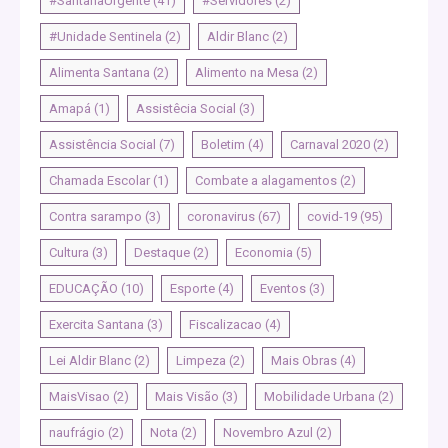
#SantanaUrgente
(41)
#Servidores
(2)
#Unidade Sentinela
(2)
Aldir Blanc
(2)
Alimenta Santana
(2)
Alimento na Mesa
(2)
Amapá
(1)
Assistêcia Social
(3)
Assistência Social
(7)
Boletim
(4)
Carnaval 2020
(2)
Chamada Escolar
(1)
Combate a alagamentos
(2)
Contra sarampo
(3)
coronavirus
(67)
covid-19
(95)
Cultura
(3)
Destaque
(2)
Economia
(5)
EDUCAÇÃO
(10)
Esporte
(4)
Eventos
(3)
Exercita Santana
(3)
Fiscalizacao
(4)
Lei Aldir Blanc
(2)
Limpeza
(2)
Mais Obras
(4)
MaisVisao
(2)
Mais Visão
(3)
Mobilidade Urbana
(2)
naufrágio
(2)
Nota
(2)
Novembro Azul
(2)