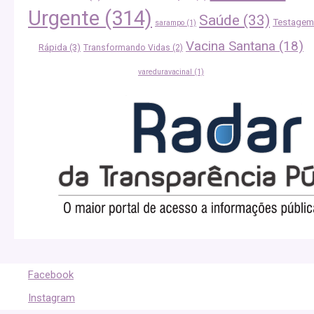
Urgente
(314)
Saúde
(33)
Testagem
sarampo
(1)
Vacina Santana
(18)
Rápida
(3)
Transformando Vidas
(2)
vareduravacinal
(1)
Facebook
Instagram