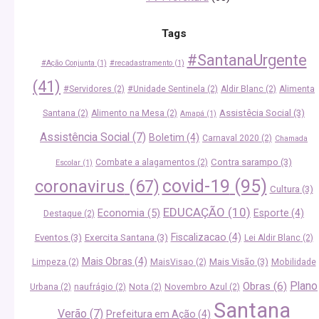
Tags
#SantanaUrgente
#Ação Conjunta
(1)
#recadastramento
(1)
(41)
#Servidores
(2)
#Unidade Sentinela
(2)
Aldir Blanc
(2)
Alimenta
Assistêcia Social
(3)
Santana
(2)
Alimento na Mesa
(2)
Amapá
(1)
Assistência Social
(7)
Boletim
(4)
Carnaval 2020
(2)
Chamada
Contra sarampo
(3)
Combate a alagamentos
(2)
Escolar
(1)
covid-19
(95)
coronavirus
(67)
Cultura
(3)
EDUCAÇÃO
(10)
Economia
(5)
Esporte
(4)
Destaque
(2)
Fiscalizacao
(4)
Eventos
(3)
Exercita Santana
(3)
Lei Aldir Blanc
(2)
Mais Obras
(4)
Mais Visão
(3)
Limpeza
(2)
MaisVisao
(2)
Mobilidade
Plano
Obras
(6)
Urbana
(2)
naufrágio
(2)
Nota
(2)
Novembro Azul
(2)
Santana
Verão
(7)
Prefeitura em Ação
(4)