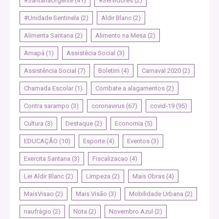
#SantanaUrgente
(41)
#Servidores
(2)
#Unidade Sentinela
(2)
Aldir Blanc
(2)
Alimenta Santana
(2)
Alimento na Mesa
(2)
Amapá
(1)
Assistêcia Social
(3)
Assistência Social
(7)
Boletim
(4)
Carnaval 2020
(2)
Chamada Escolar
(1)
Combate a alagamentos
(2)
Contra sarampo
(3)
coronavirus
(67)
covid-19
(95)
Cultura
(3)
Destaque
(2)
Economia
(5)
EDUCAÇÃO
(10)
Esporte
(4)
Eventos
(3)
Exercita Santana
(3)
Fiscalizacao
(4)
Lei Aldir Blanc
(2)
Limpeza
(2)
Mais Obras
(4)
MaisVisao
(2)
Mais Visão
(3)
Mobilidade Urbana
(2)
naufrágio
(2)
Nota
(2)
Novembro Azul
(2)