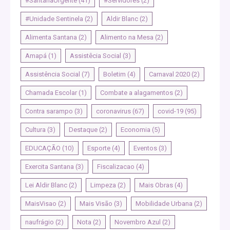
#SantanaUrgente
(41)
#Servidores
(2)
#Unidade Sentinela
(2)
Aldir Blanc
(2)
Alimenta Santana
(2)
Alimento na Mesa
(2)
Amapá
(1)
Assistêcia Social
(3)
Assistência Social
(7)
Boletim
(4)
Carnaval 2020
(2)
Chamada Escolar
(1)
Combate a alagamentos
(2)
Contra sarampo
(3)
coronavirus
(67)
covid-19
(95)
Cultura
(3)
Destaque
(2)
Economia
(5)
EDUCAÇÃO
(10)
Esporte
(4)
Eventos
(3)
Exercita Santana
(3)
Fiscalizacao
(4)
Lei Aldir Blanc
(2)
Limpeza
(2)
Mais Obras
(4)
MaisVisao
(2)
Mais Visão
(3)
Mobilidade Urbana
(2)
naufrágio
(2)
Nota
(2)
Novembro Azul
(2)