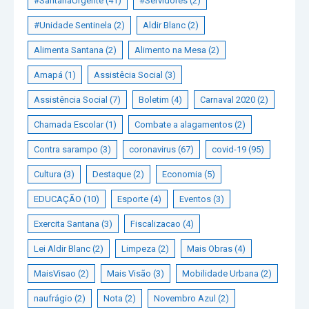
#SantanaUrgente
(41)
#Servidores
(2)
#Unidade Sentinela
(2)
Aldir Blanc
(2)
Alimenta Santana
(2)
Alimento na Mesa
(2)
Amapá
(1)
Assistêcia Social
(3)
Assistência Social
(7)
Boletim
(4)
Carnaval 2020
(2)
Chamada Escolar
(1)
Combate a alagamentos
(2)
Contra sarampo
(3)
coronavirus
(67)
covid-19
(95)
Cultura
(3)
Destaque
(2)
Economia
(5)
EDUCAÇÃO
(10)
Esporte
(4)
Eventos
(3)
Exercita Santana
(3)
Fiscalizacao
(4)
Lei Aldir Blanc
(2)
Limpeza
(2)
Mais Obras
(4)
MaisVisao
(2)
Mais Visão
(3)
Mobilidade Urbana
(2)
naufrágio
(2)
Nota
(2)
Novembro Azul
(2)