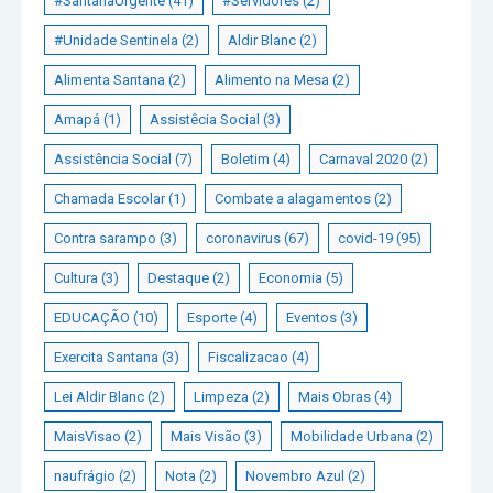
#SantanaUrgente
(41)
#Servidores
(2)
#Unidade Sentinela
(2)
Aldir Blanc
(2)
Alimenta Santana
(2)
Alimento na Mesa
(2)
Amapá
(1)
Assistêcia Social
(3)
Assistência Social
(7)
Boletim
(4)
Carnaval 2020
(2)
Chamada Escolar
(1)
Combate a alagamentos
(2)
Contra sarampo
(3)
coronavirus
(67)
covid-19
(95)
Cultura
(3)
Destaque
(2)
Economia
(5)
EDUCAÇÃO
(10)
Esporte
(4)
Eventos
(3)
Exercita Santana
(3)
Fiscalizacao
(4)
Lei Aldir Blanc
(2)
Limpeza
(2)
Mais Obras
(4)
MaisVisao
(2)
Mais Visão
(3)
Mobilidade Urbana
(2)
naufrágio
(2)
Nota
(2)
Novembro Azul
(2)