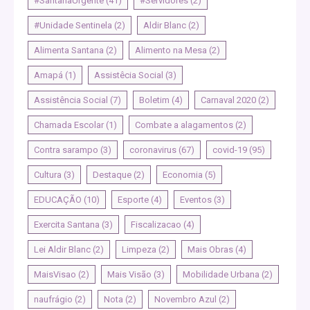
#SantanaUrgente
(41)
#Servidores
(2)
#Unidade Sentinela
(2)
Aldir Blanc
(2)
Alimenta Santana
(2)
Alimento na Mesa
(2)
Amapá
(1)
Assistêcia Social
(3)
Assistência Social
(7)
Boletim
(4)
Carnaval 2020
(2)
Chamada Escolar
(1)
Combate a alagamentos
(2)
Contra sarampo
(3)
coronavirus
(67)
covid-19
(95)
Cultura
(3)
Destaque
(2)
Economia
(5)
EDUCAÇÃO
(10)
Esporte
(4)
Eventos
(3)
Exercita Santana
(3)
Fiscalizacao
(4)
Lei Aldir Blanc
(2)
Limpeza
(2)
Mais Obras
(4)
MaisVisao
(2)
Mais Visão
(3)
Mobilidade Urbana
(2)
naufrágio
(2)
Nota
(2)
Novembro Azul
(2)