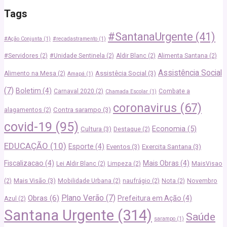
Tags
#SantanaUrgente
(41)
#Ação Conjunta
(1)
#recadastramento
(1)
#Servidores
(2)
#Unidade Sentinela
(2)
Aldir Blanc
(2)
Alimenta Santana
(2)
Assistência Social
Assistêcia Social
(3)
Alimento na Mesa
(2)
Amapá
(1)
(7)
Boletim
(4)
Carnaval 2020
(2)
Combate a
Chamada Escolar
(1)
coronavirus
(67)
Contra sarampo
(3)
alagamentos
(2)
covid-19
(95)
Economia
(5)
Cultura
(3)
Destaque
(2)
EDUCAÇÃO
(10)
Esporte
(4)
Eventos
(3)
Exercita Santana
(3)
Fiscalizacao
(4)
Mais Obras
(4)
Lei Aldir Blanc
(2)
Limpeza
(2)
MaisVisao
Mais Visão
(3)
(2)
Mobilidade Urbana
(2)
naufrágio
(2)
Nota
(2)
Novembro
Plano Verão
(7)
Obras
(6)
Prefeitura em Ação
(4)
Azul
(2)
Santana Urgente
(314)
Saúde
sarampo
(1)