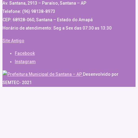
Av. Santana, 2913 – Paraíso, Santana – AP
Telefone: (96) 98138-8973
CEP: 68928-060, Santana – Estado do Amapá
Horário de atendimento: Seg a Sex das 07:30 as 13:30
Site Antigo
Facebook
Instagram
Desenvolvido por
SEMTEC- 2021
ya tıkla
link
website
click here
hoşgeldin bonusu
free spin |
deneme 