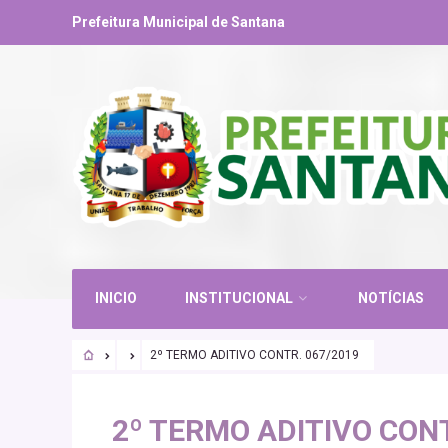
Prefeitura Municipal de Santana
INICIO
INSTITUCIONAL
NOTÍCIAS
2º TERMO ADITIVO CONTR. 067/2019
2º TERMO ADITIVO CONT