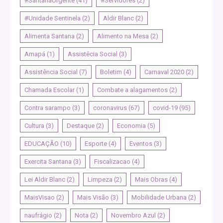
#SantanaUrgente
(41)
#Servidores
(2)
#Unidade Sentinela
(2)
Aldir Blanc
(2)
Alimenta Santana
(2)
Alimento na Mesa
(2)
Amapá
(1)
Assistêcia Social
(3)
Assistência Social
(7)
Boletim
(4)
Carnaval 2020
(2)
Chamada Escolar
(1)
Combate a alagamentos
(2)
Contra sarampo
(3)
coronavirus
(67)
covid-19
(95)
Cultura
(3)
Destaque
(2)
Economia
(5)
EDUCAÇÃO
(10)
Esporte
(4)
Eventos
(3)
Exercita Santana
(3)
Fiscalizacao
(4)
Lei Aldir Blanc
(2)
Limpeza
(2)
Mais Obras
(4)
MaisVisao
(2)
Mais Visão
(3)
Mobilidade Urbana
(2)
naufrágio
(2)
Nota
(2)
Novembro Azul
(2)