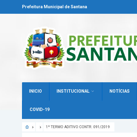
Prefeitura Municipal de Santana
INICIO
INSTITUCIONAL
NOTÍCIAS
COVID-19
1º TERMO ADITIVO CONTR. 091/2019