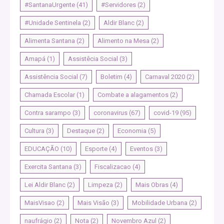
#SantanaUrgente
(41)
#Servidores
(2)
#Unidade Sentinela
(2)
Aldir Blanc
(2)
Alimenta Santana
(2)
Alimento na Mesa
(2)
Amapá
(1)
Assistêcia Social
(3)
Assistência Social
(7)
Boletim
(4)
Carnaval 2020
(2)
Chamada Escolar
(1)
Combate a alagamentos
(2)
Contra sarampo
(3)
coronavirus
(67)
covid-19
(95)
Cultura
(3)
Destaque
(2)
Economia
(5)
EDUCAÇÃO
(10)
Esporte
(4)
Eventos
(3)
Exercita Santana
(3)
Fiscalizacao
(4)
Lei Aldir Blanc
(2)
Limpeza
(2)
Mais Obras
(4)
MaisVisao
(2)
Mais Visão
(3)
Mobilidade Urbana
(2)
naufrágio
(2)
Nota
(2)
Novembro Azul
(2)