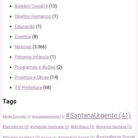
Boletim Covid19
(13)
Direitos Humanos
(1)
Educação
(1)
Eventos
(8)
Noticias
(3.366)
Primeira Infância
(1)
Programas e Ações
(2)
Projetos e Obras
(14)
TV Prefeitura
(68)
Tags
#SantanaUrgente
(41)
#Ação Conjunta
(1)
#recadastramento
(1)
#Servidores
(2)
#Unidade Sentinela
(2)
Aldir Blanc
(2)
Alimenta Santana
(2)
Assistência Social
Assistêcia Social
(3)
Alimento na Mesa
(2)
Amapá
(1)