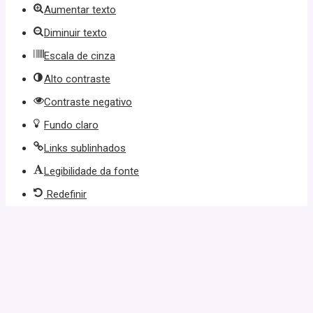
Aumentar texto
Diminuir texto
Escala de cinza
Alto contraste
Contraste negativo
Fundo claro
Links sublinhados
Legibilidade da fonte
Redefinir
güncel giriş
casibom giriş
casibom
casibom güncel giriş
casibom gir