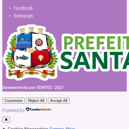
Facebook
Instagram
Desenvolvido por SEMTEC- 2021
Customize
Reject All
Accept All
Powered by
✖