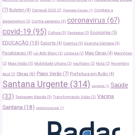
(7)
Boletim
(4)
Carnaval 2020
(2)
Combate a
Chamada Escolar
(1)
coronavirus
(67)
Contra sarampo
(3)
alagamentos
(2)
covid-19
(95)
Economia
(5)
Cultura
(3)
Destaque
(2)
EDUCAÇÃO
(10)
Esporte
(4)
Eventos
(3)
Exercita Santana
(3)
Fiscalizacao
(4)
Mais Obras
(4)
Lei Aldir Blanc
(2)
Limpeza
(2)
MaisVisao
Mais Visão
(3)
(2)
Mobilidade Urbana
(2)
naufrágio
(2)
Nota
(2)
Novembro
Plano Verão
(7)
Obras
(6)
Prefeitura em Ação
(4)
Azul
(2)
Santana Urgente
(314)
Saúde
sarampo
(1)
(33)
Vacina
Testagem Rápida
(3)
Transformando Vidas
(2)
Santana
(18)
vareduravacinal
(1)