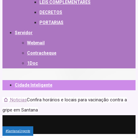
LEIS COMPLEMENTARES
DECRETOS
PORTARIAS
Servidor
Webmail
Contracheque
1Doc
Cidade Inteligente
Noticias
Confira horários e locais para vacinação contra a
gripe em Santana
#SantanaUrgente