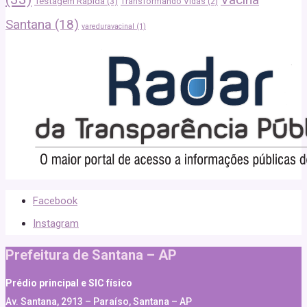
Testagem Rápida
(3)
Transformando Vidas
(2)
Santana
(18)
vareduravacinal
(1)
Facebook
Instagram
Prefeitura de Santana – AP
Prédio principal e SIC físico
Av. Santana, 2913 – Paraíso, Santana – AP