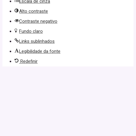
Escala de cinza
Alto contraste
Contraste negativo
Fundo claro
Links sublinhados
Legibilidade da fonte
Redefinir
 giriş
starzbet giriş
starzbet
starzbet güncel giriş
starzbet giriş
star