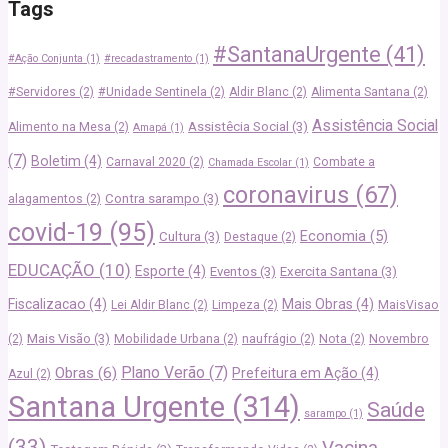
Tags
#SantanaUrgente
(41)
#Ação Conjunta
(1)
#recadastramento
(1)
#Servidores
(2)
#Unidade Sentinela
(2)
Aldir Blanc
(2)
Alimenta Santana
(2)
Assistência Social
Assistêcia Social
(3)
Alimento na Mesa
(2)
Amapá
(1)
(7)
Boletim
(4)
Carnaval 2020
(2)
Combate a
Chamada Escolar
(1)
coronavirus
(67)
Contra sarampo
(3)
alagamentos
(2)
covid-19
(95)
Economia
(5)
Cultura
(3)
Destaque
(2)
EDUCAÇÃO
(10)
Esporte
(4)
Eventos
(3)
Exercita Santana
(3)
Fiscalizacao
(4)
Mais Obras
(4)
Lei Aldir Blanc
(2)
Limpeza
(2)
MaisVisao
Mais Visão
(3)
(2)
Mobilidade Urbana
(2)
naufrágio
(2)
Nota
(2)
Novembro
Plano Verão
(7)
Obras
(6)
Prefeitura em Ação
(4)
Azul
(2)
Santana Urgente
(314)
Saúde
sarampo
(1)
(33)
Vacina