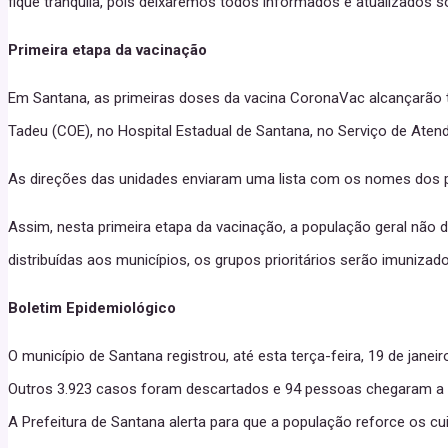
fique tranquila, pois deixaremos todos informados e atualizados
Primeira etapa da vacinação
Em Santana, as primeiras doses da vacina CoronaVac alcançarão t
Tadeu (COE), no Hospital Estadual de Santana, no Serviço de Ate
As direções das unidades enviaram uma lista com os nomes dos pr
Assim, nesta primeira etapa da vacinação, a população geral nã
distribuídas aos municípios, os grupos prioritários serão imuniz
Boletim Epidemiológico
O município de Santana registrou, até esta terça-feira, 19 de jane
Outros 3.923 casos foram descartados e 94 pessoas chegaram a ób
A Prefeitura de Santana alerta para que a população reforce os c