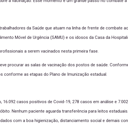
 sobre a vacinação. Esse momento é um grande passo no combate à 
rabalhadores da Saúde que atuam na linha de frente de combate ao 
ndimento Móvel de Urgência (SAMU) e os idosos da Casa da Hospitali
ofissionais a serem vacinados nesta primeira fase.
o deve procurar as salas de vacinação dos postos de saúde. Confo
ados conforme as etapas do Plano de Imunização estadual.
iro, 16.092 casos positivos de Covid-19, 278 casos em análise e 7.0
ito. Nenhum paciente aguarda transferência para leitos estaduais
uidados com a boa higienização, distanciamento social e demais co