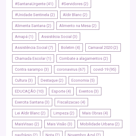
#SantanaUrgente
(41)
#Servidores
(2)
#Unidade Sentinela
(2)
Aldir Blanc
(2)
Alimenta Santana
(2)
Alimento na Mesa
(2)
Amapá
(1)
Assistêcia Social
(3)
Assistência Social
(7)
Boletim
(4)
Carnaval 2020
(2)
Chamada Escolar
(1)
Combate a alagamentos
(2)
Contra sarampo
(3)
coronavirus
(67)
covid-19
(95)
Cultura
(3)
Destaque
(2)
Economia
(5)
EDUCAÇÃO
(10)
Esporte
(4)
Eventos
(3)
Exercita Santana
(3)
Fiscalizacao
(4)
Lei Aldir Blanc
(2)
Limpeza
(2)
Mais Obras
(4)
MaisVisao
(2)
Mais Visão
(3)
Mobilidade Urbana
(2)
naufrágio
(2)
Nota
(2)
Novembro Azul
(2)