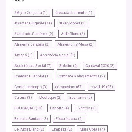
TAGS
#Ação Conjunta
(1)
#recadastramento
(1)
#SantanaUrgente
(41)
#Servidores
(2)
#Unidade Sentinela
(2)
Aldir Blanc
(2)
Alimenta Santana
(2)
Alimento na Mesa
(2)
Amapá
(1)
Assistêcia Social
(3)
Assistência Social
(7)
Boletim
(4)
Carnaval 2020
(2)
Chamada Escolar
(1)
Combate a alagamentos
(2)
Contra sarampo
(3)
coronavirus
(67)
covid-19
(95)
Cultura
(3)
Destaque
(2)
Economia
(5)
EDUCAÇÃO
(10)
Esporte
(4)
Eventos
(3)
Exercita Santana
(3)
Fiscalizacao
(4)
Lei Aldir Blanc
(2)
Limpeza
(2)
Mais Obras
(4)