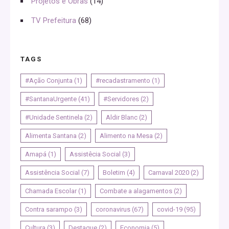
Projetos e Obras
(14)
TV Prefeitura
(68)
TAGS
#Ação Conjunta
(1)
#recadastramento
(1)
#SantanaUrgente
(41)
#Servidores
(2)
#Unidade Sentinela
(2)
Aldir Blanc
(2)
Alimenta Santana
(2)
Alimento na Mesa
(2)
Amapá
(1)
Assistêcia Social
(3)
Assistência Social
(7)
Boletim
(4)
Carnaval 2020
(2)
Chamada Escolar
(1)
Combate a alagamentos
(2)
Contra sarampo
(3)
coronavirus
(67)
covid-19
(95)
Cultura
(3)
Destaque
(2)
Economia
(5)