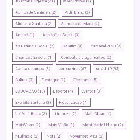
#SantanaUrgente
(41)
#Servidores
(2)
#Unidade Sentinela
(2)
Aldir Blanc
(2)
Alimenta Santana
(2)
Alimento na Mesa
(2)
Amapá
(1)
Assistêcia Social
(3)
Assistência Social
(7)
Boletim
(4)
Carnaval 2020
(2)
Chamada Escolar
(1)
Combate a alagamentos
(2)
Contra sarampo
(3)
coronavirus
(67)
covid-19
(95)
Cultura
(3)
Destaque
(2)
Economia
(5)
EDUCAÇÃO
(10)
Esporte
(4)
Eventos
(3)
Exercita Santana
(3)
Fiscalizacao
(4)
Lei Aldir Blanc
(2)
Limpeza
(2)
Mais Obras
(4)
MaisVisao
(2)
Mais Visão
(3)
Mobilidade Urbana
(2)
naufrágio
(2)
Nota
(2)
Novembro Azul
(2)