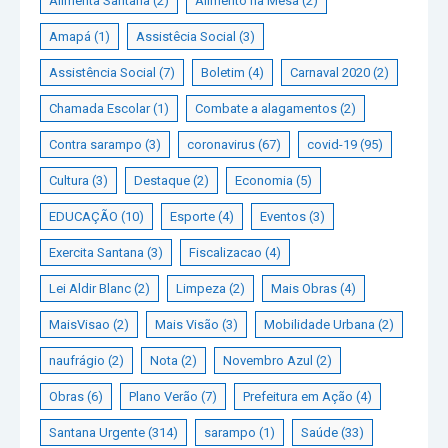
Alimenta Santana
(2)
Alimento na Mesa
(2)
Amapá
(1)
Assistêcia Social
(3)
Assistência Social
(7)
Boletim
(4)
Carnaval 2020
(2)
Chamada Escolar
(1)
Combate a alagamentos
(2)
Contra sarampo
(3)
coronavirus
(67)
covid-19
(95)
Cultura
(3)
Destaque
(2)
Economia
(5)
EDUCAÇÃO
(10)
Esporte
(4)
Eventos
(3)
Exercita Santana
(3)
Fiscalizacao
(4)
Lei Aldir Blanc
(2)
Limpeza
(2)
Mais Obras
(4)
MaisVisao
(2)
Mais Visão
(3)
Mobilidade Urbana
(2)
naufrágio
(2)
Nota
(2)
Novembro Azul
(2)
Obras
(6)
Plano Verão
(7)
Prefeitura em Ação
(4)
Santana Urgente
(314)
sarampo
(1)
Saúde
(33)