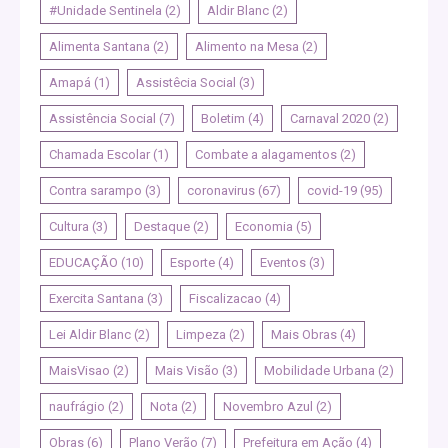
#Unidade Sentinela
(2)
Aldir Blanc
(2)
Alimenta Santana
(2)
Alimento na Mesa
(2)
Amapá
(1)
Assistêcia Social
(3)
Assistência Social
(7)
Boletim
(4)
Carnaval 2020
(2)
Chamada Escolar
(1)
Combate a alagamentos
(2)
Contra sarampo
(3)
coronavirus
(67)
covid-19
(95)
Cultura
(3)
Destaque
(2)
Economia
(5)
EDUCAÇÃO
(10)
Esporte
(4)
Eventos
(3)
Exercita Santana
(3)
Fiscalizacao
(4)
Lei Aldir Blanc
(2)
Limpeza
(2)
Mais Obras
(4)
MaisVisao
(2)
Mais Visão
(3)
Mobilidade Urbana
(2)
naufrágio
(2)
Nota
(2)
Novembro Azul
(2)
Obras
(6)
Plano Verão
(7)
Prefeitura em Ação
(4)