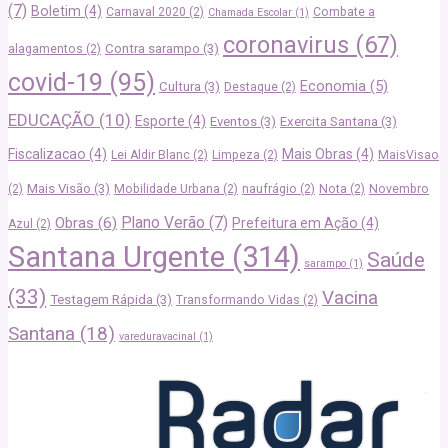
(7)
Boletim
(4)
Carnaval 2020
(2)
Combate a
Chamada Escolar
(1)
coronavirus
(67)
Contra sarampo
(3)
alagamentos
(2)
covid-19
(95)
Economia
(5)
Cultura
(3)
Destaque
(2)
EDUCAÇÃO
(10)
Esporte
(4)
Eventos
(3)
Exercita Santana
(3)
Fiscalizacao
(4)
Mais Obras
(4)
Lei Aldir Blanc
(2)
Limpeza
(2)
MaisVisao
Mais Visão
(3)
(2)
Mobilidade Urbana
(2)
naufrágio
(2)
Nota
(2)
Novembro
Plano Verão
(7)
Obras
(6)
Prefeitura em Ação
(4)
Azul
(2)
Santana Urgente
(314)
Saúde
sarampo
(1)
(33)
Vacina
Testagem Rápida
(3)
Transformando Vidas
(2)
Santana
(18)
vareduravacinal
(1)