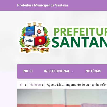
Prefeitura Municipal de Santana
INICIO
INSTITUCIONAL
NOTÍCIAS
Noticias
Agosto Lilás: lançamento de campanha refor