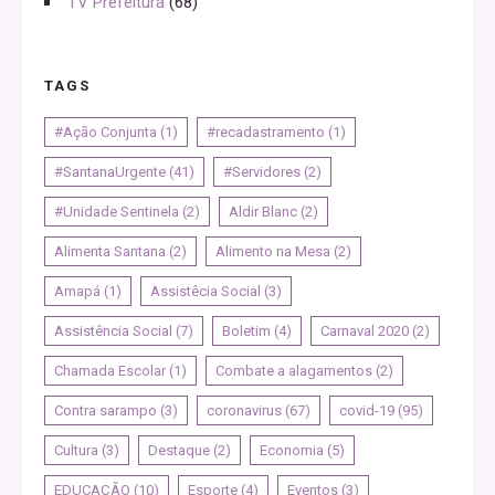
TV Prefeitura
(68)
TAGS
#Ação Conjunta
(1)
#recadastramento
(1)
#SantanaUrgente
(41)
#Servidores
(2)
#Unidade Sentinela
(2)
Aldir Blanc
(2)
Alimenta Santana
(2)
Alimento na Mesa
(2)
Amapá
(1)
Assistêcia Social
(3)
Assistência Social
(7)
Boletim
(4)
Carnaval 2020
(2)
Chamada Escolar
(1)
Combate a alagamentos
(2)
Contra sarampo
(3)
coronavirus
(67)
covid-19
(95)
Cultura
(3)
Destaque
(2)
Economia
(5)
EDUCAÇÃO
(10)
Esporte
(4)
Eventos
(3)