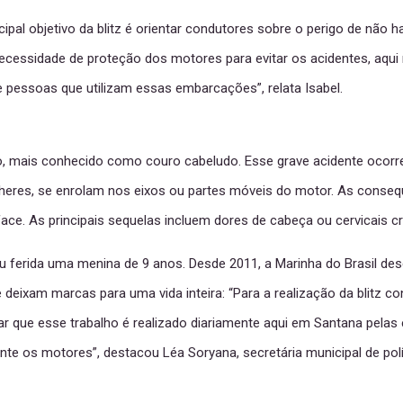
ncipal objetivo da blitz é orientar condutores sobre o perigo de n
necessidade de proteção dos motores para evitar os acidentes, aqu
pessoas que utilizam essas embarcações”, relata Isabel.
po, mais conhecido como couro cabeludo. Esse grave acidente ocor
heres, se enrolam nos eixos ou partes móveis do motor. As conse
ace. As principais sequelas incluem dores de cabeça ou cervicais crô
ou ferida uma menina de 9 anos. Desde 2011, a Marinha do Brasil d
deixam marcas para uma vida inteira: “Para a realização da blitz co
tar que esse trabalho é realizado diariamente aqui em Santana pelas 
 os motores”, destacou Léa Soryana, secretária municipal de polít