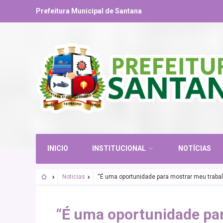
Prefeitura Municipal de Santana
INICIO
INSTITUCIONAL
NOTÍCIAS
Noticias
“É uma oportunidade para mostrar meu trabal
“É uma oportunidade par