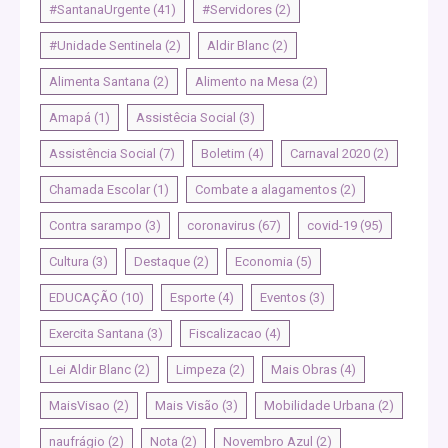
#SantanaUrgente
(41)
#Servidores
(2)
#Unidade Sentinela
(2)
Aldir Blanc
(2)
Alimenta Santana
(2)
Alimento na Mesa
(2)
Amapá
(1)
Assistêcia Social
(3)
Assistência Social
(7)
Boletim
(4)
Carnaval 2020
(2)
Chamada Escolar
(1)
Combate a alagamentos
(2)
Contra sarampo
(3)
coronavirus
(67)
covid-19
(95)
Cultura
(3)
Destaque
(2)
Economia
(5)
EDUCAÇÃO
(10)
Esporte
(4)
Eventos
(3)
Exercita Santana
(3)
Fiscalizacao
(4)
Lei Aldir Blanc
(2)
Limpeza
(2)
Mais Obras
(4)
MaisVisao
(2)
Mais Visão
(3)
Mobilidade Urbana
(2)
naufrágio
(2)
Nota
(2)
Novembro Azul
(2)