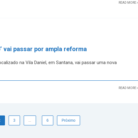
READ MORE
o’ vai passar por ampla reforma
calizado na Vila Daniel, em Santana, vai passar uma nova
READ MORE
2
3
…
6
Próximo