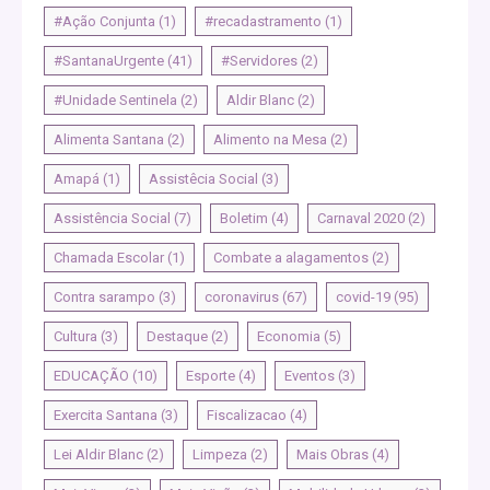
#Ação Conjunta
(1)
#recadastramento
(1)
#SantanaUrgente
(41)
#Servidores
(2)
#Unidade Sentinela
(2)
Aldir Blanc
(2)
Alimenta Santana
(2)
Alimento na Mesa
(2)
Amapá
(1)
Assistêcia Social
(3)
Assistência Social
(7)
Boletim
(4)
Carnaval 2020
(2)
Chamada Escolar
(1)
Combate a alagamentos
(2)
Contra sarampo
(3)
coronavirus
(67)
covid-19
(95)
Cultura
(3)
Destaque
(2)
Economia
(5)
EDUCAÇÃO
(10)
Esporte
(4)
Eventos
(3)
Exercita Santana
(3)
Fiscalizacao
(4)
Lei Aldir Blanc
(2)
Limpeza
(2)
Mais Obras
(4)