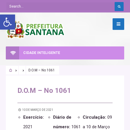
Abrir a barra de ferramentas
CIDADE INTELIGENTE
D.O.M – No 1061
D.O.M – No 1061
10 DE MARÇO DE 2021
Exercício:
Diário de
Circulação:
09
2021
número:
1061
a 10 de Março