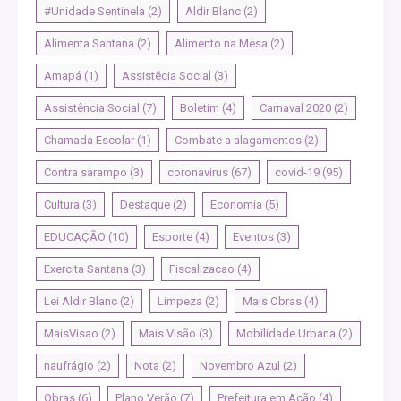
#Unidade Sentinela
(2)
Aldir Blanc
(2)
Alimenta Santana
(2)
Alimento na Mesa
(2)
Amapá
(1)
Assistêcia Social
(3)
Assistência Social
(7)
Boletim
(4)
Carnaval 2020
(2)
Chamada Escolar
(1)
Combate a alagamentos
(2)
Contra sarampo
(3)
coronavirus
(67)
covid-19
(95)
Cultura
(3)
Destaque
(2)
Economia
(5)
EDUCAÇÃO
(10)
Esporte
(4)
Eventos
(3)
Exercita Santana
(3)
Fiscalizacao
(4)
Lei Aldir Blanc
(2)
Limpeza
(2)
Mais Obras
(4)
MaisVisao
(2)
Mais Visão
(3)
Mobilidade Urbana
(2)
naufrágio
(2)
Nota
(2)
Novembro Azul
(2)
Obras
(6)
Plano Verão
(7)
Prefeitura em Ação
(4)